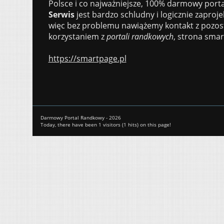
Polsce i co najważniejsze, 100% darmowy porta
Serwis
jest bardzo schludny i logicznie zaproj
więc bez problemu nawiążemy kontakt z pozos
korzystaniem z
portali randkowych
, strona sma
https://smartpage.pl
Darmowy Portal Randkowy - 2026
Today, there have been 1 visitors (1 hits) on this page!