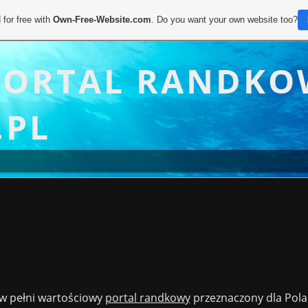
 for free with
Own-Free-Website.com
. Do you want your own website too?
ORTAL RANDKO
.PL
w pełni wartościowy
portal randkowy
przeznaczony dla Pol