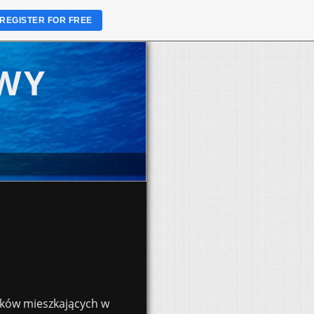
REGISTER FOR FREE
WY
aków mieszkających w