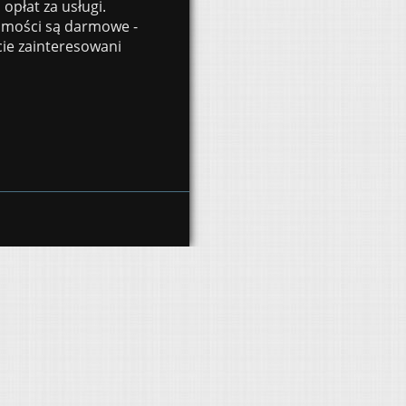
opłat za usługi.
domości są darmowe -
ście zainteresowani